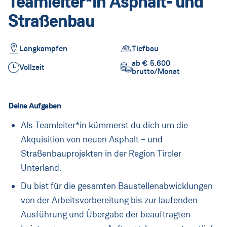
Teamleiter*in Asphalt- und
Lehre
Straßenbau
Lehrberufe
Rund um die Lehre
Langkampfen
Tiefbau
ab € 5.600
Vollzeit
PORR Campus
brutto/Monat
Informationen für Eltern
Deine Aufgaben
FAQ
Als Teamleiter*in kümmerst du dich um die
Praktikum
Akquisition von neuen Asphalt – und
Straßenbauprojekten in der Region Tiroler
Praktikum für Schüler*innen
Unterland.
Praktikum für Studierende
Du bist für die gesamten Baustellenabwicklungen
von der Arbeitsvorbereitung bis zur laufenden
FAQ
Ausführung und Übergabe der beauftragten