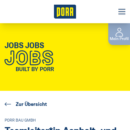
Jobbörse
Mein Profil
Initiativbewerbung
JOBS JOBS
JOBS
Gewerbliches Personal
Das sind wir
BUILT BY PORR
Unsere Verantwortung
Benefits
Zur Übersicht
Niederlassungen
Tochterunternehmen
PORR BAU GMBH