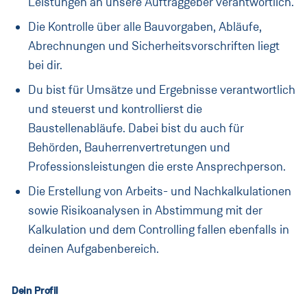
Direkteinstieg
Leistungen an unsere Auftraggeber verantwortlich.
Die Kontrolle über alle Bauvorgaben, Abläufe,
Unsere Bereiche
Abrechnungen und Sicherheitsvorschriften liegt
Jobprofile
bei dir.
Du bist für Umsätze und Ergebnisse verantwortlich
Blog
und steuerst und kontrollierst die
Kontakt
Baustellenabläufe. Dabei bist du auch für
Behörden, Bauherrenvertretungen und
Messen
Professionsleistungen die erste Ansprechperson.
Die Erstellung von Arbeits- und Nachkalkulationen
Österreich
sowie Risikoanalysen in Abstimmung mit der
(Aktuell:
Land ändern
)
:
Kalkulation und dem Controlling fallen ebenfalls in
deinen Aufgabenbereich.
Dein Profil