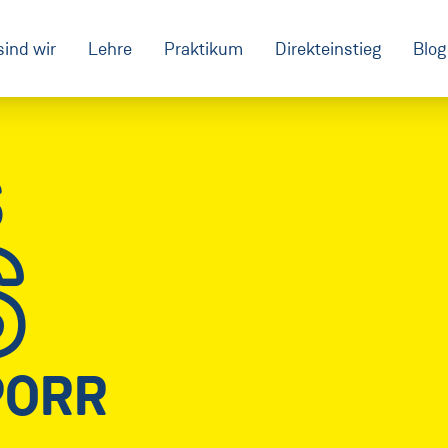
sind wir
Lehre
Praktikum
Direkteinstieg
Blog
S
S
PORR