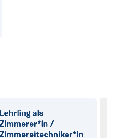
Lehrling als
Lehrlin
Zimmerer*in /
Bauwer
Zimmerei­tech­niker*in
tech­ni