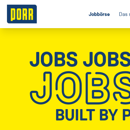
Jobbörse
Das 
JOBS JOB
JOB
BUILT BY 