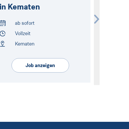
in Kematen
Vorarl
ab sofort
ab s
Arbeitsbeginn
Arbeitsbeg
Vollzeit
Voll
Arbeitszeit
Arbeitszeit
Kematen
Vora
Arbeitsort
Arbeitsort
Job anzeigen