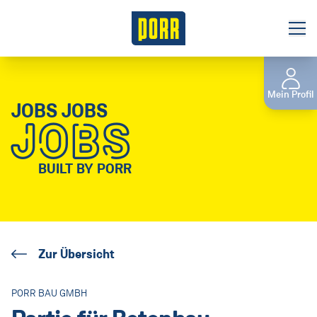
Jobbörse
Mein Profil
Initiativbewerbung
JOBS JOBS
JOBS
Gewerbliches Personal
Das sind wir
BUILT BY PORR
Unsere Verantwortung
Benefits
Zur Übersicht
Niederlassungen
Tochterunternehmen
PORR BAU GMBH