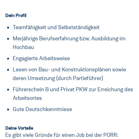
Direkteinstieg
Unsere Bereiche
Dein Profil
Teamfähigkeit und Selbstständigkeit
Jobprofile
Merjährige Berufserfahrung bzw. Ausbildung im
Blog
Hochbau
Kontakt
Engagierte Arbeitsweise
Messen
Lesen von Bau- und Konstruktionsplänen sowie
deren Umsetzung (durch Partieführer)
Führerschein B und Privat PKW zur Erreichung des
Österreich
(Aktuell:
Land ändern
)
:
Arbeitsortes
Gute Deutschkenntnisse
Deine Vorteile
Es gibt viele Gründe für einen Job bei der PORR: