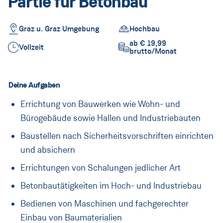
Partie für Betonbau
Lehre
Lehrberufe
Graz u. Graz Umgebung
Hochbau
ab € 19,99
Vollzeit
Rund um die Lehre
brutto/Monat
PORR Campus
Deine Aufgaben
Informationen für Eltern
Errichtung von Bauwerken wie Wohn- und
FAQ
Bürogebäude sowie Hallen und Industriebauten
Praktikum
Baustellen nach Sicherheitsvorschriften einrichten
und absichern
Praktikum für Schüler*innen
Errichtungen von Schalungen jedlicher Art
Praktikum für Studierende
Betonbautätigkeiten im Hoch- und Industriebau
FAQ
Bedienen von Maschinen und fachgerechter
Einbau von Baumaterialien