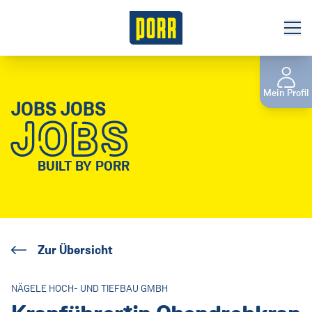
Jobbörse
Mein Profil
Initiativbewerbung
JOBS JOBS
JOBS
Gewerbliches Personal
Das sind wir
BUILT BY PORR
Unsere Verantwortung
Benefits
Zur Übersicht
Niederlassungen
Tochterunternehmen
NÄGELE HOCH- UND TIEFBAU GMBH