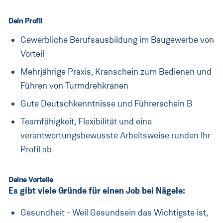
Direkteinstieg
Dein Profil
Unsere Bereiche
Gewerbliche Berufsausbildung im Baugewerbe von
Jobprofile
Vorteil
Blog
Mehrjährige Praxis, Kranschein zum Bedienen und
Führen von Turmdrehkranen
Kontakt
Gute Deutschkenntnisse und Führerschein B
Messen
Teamfähigkeit, Flexibilität und eine
verantwortungsbewusste Arbeitsweise runden Ihr
Österreich
Profil ab
(Aktuell:
Land ändern
)
:
Deine Vorteile
Es gibt viele Gründe für einen Job bei Nägele:
Gesundheit - Weil Gesundsein das Wichtigste ist,