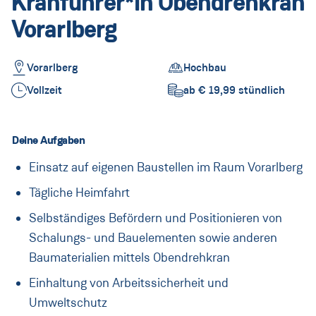
Kranführer*in Obendrehkran
Lehre
Vorarlberg
Lehrberufe
Rund um die Lehre
Vorarlberg
Hochbau
Vollzeit
ab € 19,99 stündlich
PORR Campus
Informationen für Eltern
Deine Aufgaben
FAQ
Einsatz auf eigenen Baustellen im Raum Vorarlberg
Praktikum
Tägliche Heimfahrt
Selbständiges Befördern und Positionieren von
Praktikum für Schüler*innen
Schalungs- und Bauelementen sowie anderen
Praktikum für Studierende
Baumaterialien mittels Obendrehkran
Einhaltung von Arbeitssicherheit und
FAQ
Umweltschutz