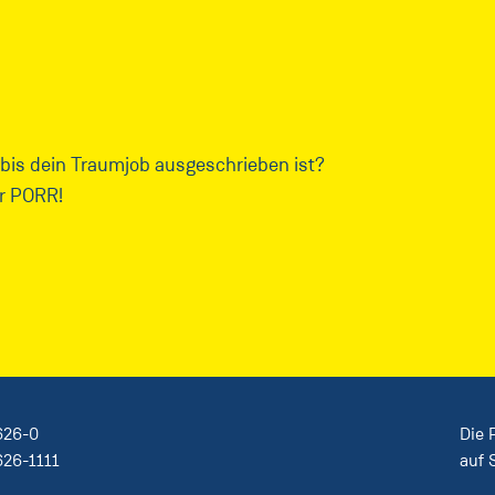
 bis dein Traumjob ausgeschrieben ist?
er PORR!
626-0
Die
626-1111
auf 