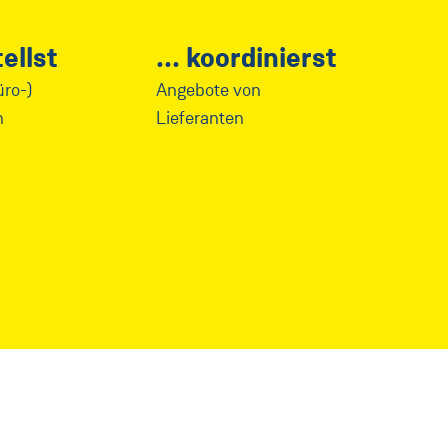
ellst
koordinierst
üro-)
Angebote von
n
Lieferanten