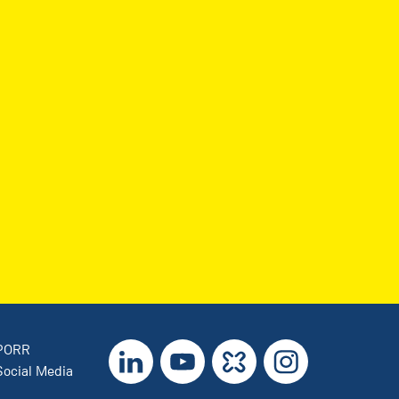
LinkedIn
YouTube
Kununu
Instagram
 PORR
Social Media