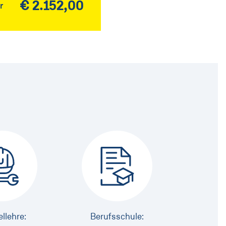
€ 2.152,00
r
llehre:
Berufsschule: