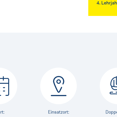
4. Lehrjah
rt:
Einsatzort:
Doppe