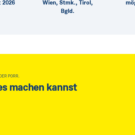
t 2026
Wien, Stmk., Tirol,
mög
Bgld.
DER PORR.
les machen kannst