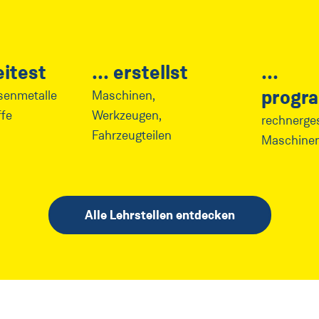
itest
erstellst
progr
isenmetalle
Maschinen,
fe
Werkzeugen,
rechnerge
Fahrzeugteilen
Maschine
Alle Lehrstellen entdecken