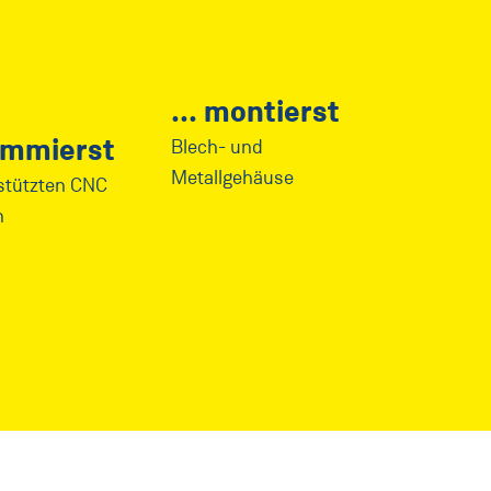
montierst
ammierst
Blech- und
Metallgehäuse
stützten CNC
n