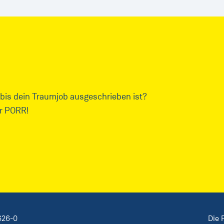
 bis dein Traumjob ausgeschrieben ist?
er PORR!
626-0
Die