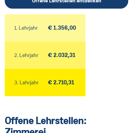
Offene Lehrstellen entdecken
Direkteinstieg
Unsere Bereiche
Jobprofile
€ 1.356,00
1. Lehrjahr
Blog
Kontakt
€ 2.032,31
2. Lehrjahr
Messen
€ 2.710,31
3. Lehrjahr
Österreich
(Aktuell:
Land ändern
)
:
Offene Lehrstellen:
Zimmerei