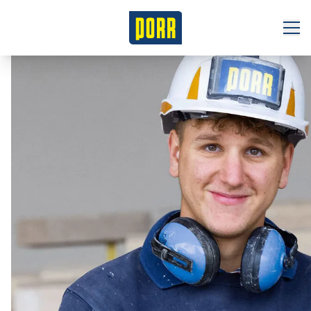
Jobbörse
Initiativbewerbung
Gewerbliches Personal
Das sind wir
Unsere Verantwortung
Benefits
Niederlassungen
Tochterunternehmen