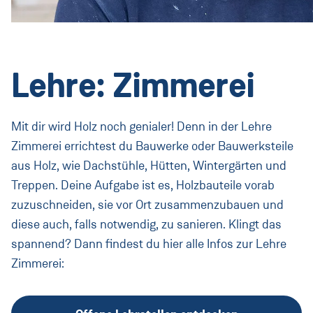
Lehre
Lehrberufe
Rund um die Lehre
Lehre: Zimmerei
PORR Campus
Mit dir wird Holz noch genialer! Denn in der Lehre
Informationen für Eltern
Zimmerei errichtest du Bauwerke oder Bauwerksteile
FAQ
aus Holz, wie Dachstühle, Hütten, Wintergärten und
Treppen. Deine Aufgabe ist es, Holzbauteile vorab
Praktikum
zuzuschneiden, sie vor Ort zusammenzubauen und
Praktikum für Schüler*innen
diese auch, falls notwendig, zu sanieren. Klingt das
spannend? Dann findest du hier alle Infos zur Lehre
Praktikum für Studierende
Zimmerei:
FAQ