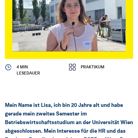
Lehre
Lehrberufe
Rund um die Lehre
PORR Campus
Informationen für Eltern
4 MIN
PRAKTIKUM
FAQ
LESEDAUER
Praktikum
Praktikum für Schüler*innen
Mein Name ist Lisa, ich bin 20 Jahre alt und habe
Praktikum für Studierende
gerade mein zweites Semester im
Betriebswirtschaftsstudium an der Universität Wien
FAQ
abgeschlossen. Mein Interesse für die HR und das