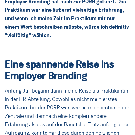
Direkteinstieg
Employer Branding hat mich zur PORR geführt. Das
Praktikum war eine äußerst vielseitige Erfahrung,
Unsere Bereiche
und wenn ich meine Zeit im Praktikum mit nur
einem Wort beschreiben müsste, würde ich definitiv
Jobprofile
"vielfältig" wählen.
Blog
Kontakt
Eine spannende Reise ins
Messen
Employer Branding
Österreich
Anfang Juli begann dann meine Reise als Praktikantin
(Aktuell:
Land ändern
)
:
in der HR-Abteilung. Obwohl es nicht mein erstes
Praktikum bei der PORR war, war es mein erstes in der
Zentrale und demnach eine komplett andere
Erfahrung als das auf der Baustelle. Trotz anfänglicher
Aufregung, konnte mir diese durch den herzlichen