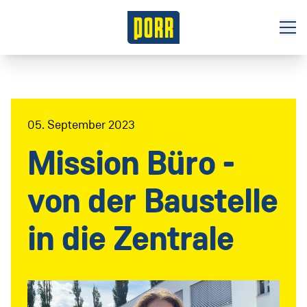
Jobbörse
Initiativbewerbung
05. September 2023
Gewerbliches Personal
Mission Büro -
Das sind wir
von der Baustelle
Unsere Verantwortung
Benefits
in die Zentrale
Niederlassungen
Tochterunternehmen