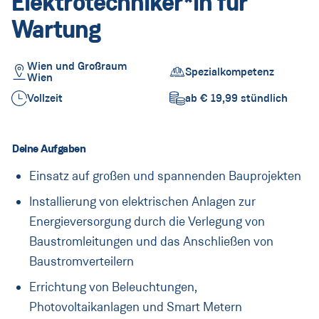
Elektrotechniker*in für
Lehre
Wartung
Lehrberufe
Wien und Großraum
Rund um die Lehre
Spezialkompetenz
Wien
Vollzeit
ab € 19,99 stündlich
PORR Campus
Informationen für Eltern
Deine Aufgaben
FAQ
Einsatz auf großen und spannenden Bauprojekten
Praktikum
Installierung von elektrischen Anlagen zur
Energieversorgung durch die Verlegung von
Praktikum für Schüler*innen
Baustromleitungen und das Anschließen von
Praktikum für Studierende
Baustromverteilern
Errichtung von Beleuchtungen,
FAQ
Photovoltaikanlagen und Smart Metern