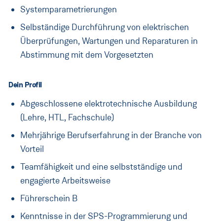
Direkteinstieg
Systemparametrierungen
Unsere Bereiche
Selbständige Durchführung von elektrischen
Überprüfungen, Wartungen und Reparaturen in
Jobprofile
Abstimmung mit dem Vorgesetzten
Blog
Dein Profil
Kontakt
Abgeschlossene elektrotechnische Ausbildung
Messen
(Lehre, HTL, Fachschule)
Mehrjährige Berufserfahrung in der Branche von
Österreich
Vorteil
(Aktuell:
Land ändern
)
:
Teamfähigkeit und eine selbstständige und
engagierte Arbeitsweise
Führerschein B
Kenntnisse in der SPS-Programmierung und