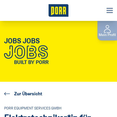
Jobbörse
Mein Profil
Initiativbewerbung
JOBS JOBS
JOBS
Gewerbliches Personal
Das sind wir
BUILT BY PORR
Unsere Verantwortung
Benefits
Zur Übersicht
Niederlassungen
Tochterunternehmen
PORR EQUIPMENT SERVICES GMBH